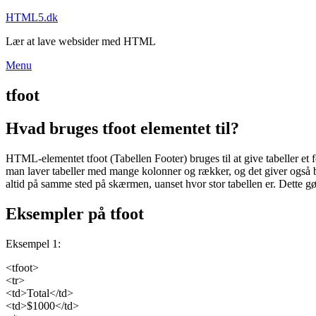
Skip
HTML5.dk
to
Lær at lave websider med HTML
content
Menu
tfoot
Hvad bruges tfoot elementet til?
HTML-elementet tfoot (Tabellen Footer) bruges til at give tabeller et fo
man laver tabeller med mange kolonner og rækker, og det giver også bru
altid på samme sted på skærmen, uanset hvor stor tabellen er. Dette g
Eksempler på tfoot
Eksempel 1:
<tfoot>
<tr>
<td>Total</td>
<td>$1000</td>