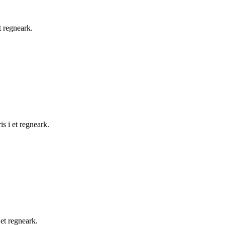
t regneark.
is i et regneark.
 et regneark.