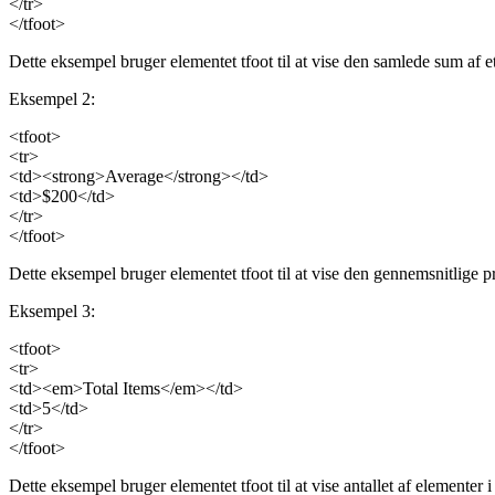
</tr>
</tfoot>
Dette eksempel bruger elementet tfoot til at vise den samlede sum af e
Eksempel 2:
<tfoot>
<tr>
<td><strong>Average</strong></td>
<td>$200</td>
</tr>
</tfoot>
Dette eksempel bruger elementet tfoot til at vise den gennemsnitlige pr
Eksempel 3:
<tfoot>
<tr>
<td><em>Total Items</em></td>
<td>5</td>
</tr>
</tfoot>
Dette eksempel bruger elementet tfoot til at vise antallet af elementer i