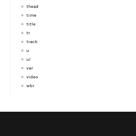
thead
time
title
tr
track
u
ul
var
video
wbr