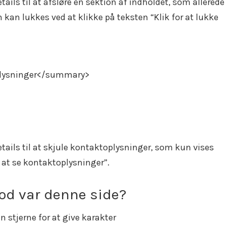
ils til at afsløre en sektion af indholdet, som allerede
 kan lukkes ved at klikke på teksten “Klik for at lukke
plysninger</summary>
ails til at skjule kontaktoplysninger, som kun vises
r at se kontaktoplysninger”.
od var denne side?
en stjerne for at give karakter