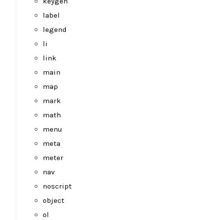
keygen
label
legend
li
link
main
map
mark
math
menu
meta
meter
nav
noscript
object
ol