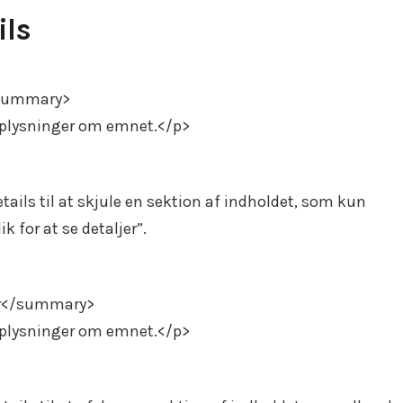
ils
/summary>
oplysninger om emnet.</p>
ails til at skjule en sektion af indholdet, som kun
k for at se detaljer”.
jer</summary>
oplysninger om emnet.</p>