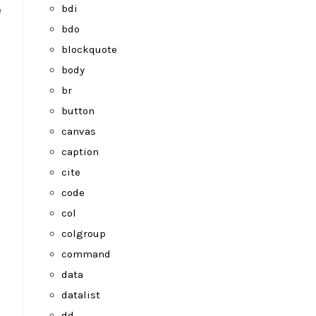
e
bdi
bdo
blockquote
body
br
button
canvas
caption
cite
code
col
colgroup
command
data
datalist
dd