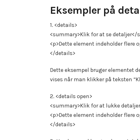
Eksempler på deta
1. <details>
<summary>Klik for at se detaljer<
<p>Dette element indeholder flere 
</details>
Dette eksempel bruger elementet det
vises når man klikker på teksten “Kli
2. <details open>
<summary>Klik for at lukke detal
<p>Dette element indeholder flere 
</details>