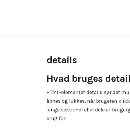
Skip
to
content
details
Hvad bruges detail
HTML-elementet details gør det muli
åbnes og lukkes, når brugeren klikke
lange sektioner eller dele af brug
brug for.