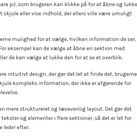
bare pil, som brugeren kan klikke på for at åbne og lukk
 skjule eller vise indhold, der ellers ville være umuligt
gerne mulighed for at vælge, hvilken information de ser,
. For eksempel kan de vælge at åbne en sektion med
ller de kan vælge at lukke den for at se et overblik.
ere intuitivt design, der gør det let at finde det, brugerne
skjule kompleks information, der ikke er afgørende for
levelse.
en mere struktureret og læsevenlig layout. Det gør det
tekster og elementer i flere sektioner, så det er let for
 leder efter.