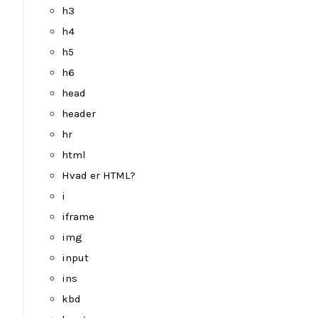
h3
h4
h5
h6
head
header
hr
html
Hvad er HTML?
i
iframe
img
input
ins
kbd