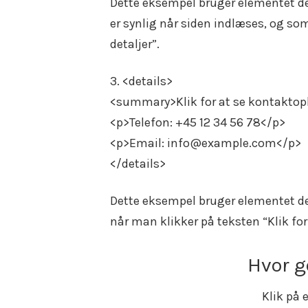
Dette eksempel bruger elementet deta
er synlig når siden indlæses, og som
detaljer”.
3. <details>
<summary>Klik for at se kontakto
<p>Telefon: +45 12 34 56 78</p>
<p>Email: info@example.com</p>
</details>
Dette eksempel bruger elementet det
når man klikker på teksten “Klik fo
Hvor g
Klik på 