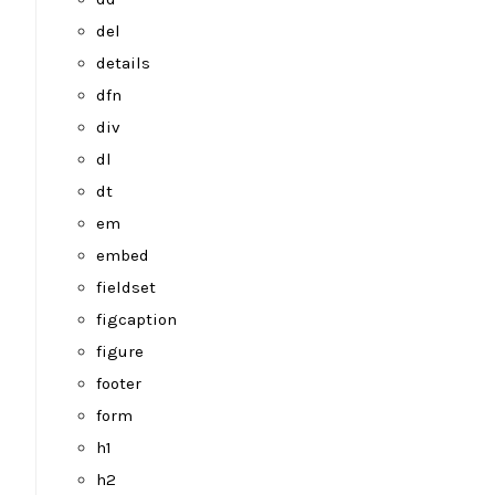
del
details
dfn
div
dl
dt
em
embed
fieldset
figcaption
figure
footer
form
h1
h2