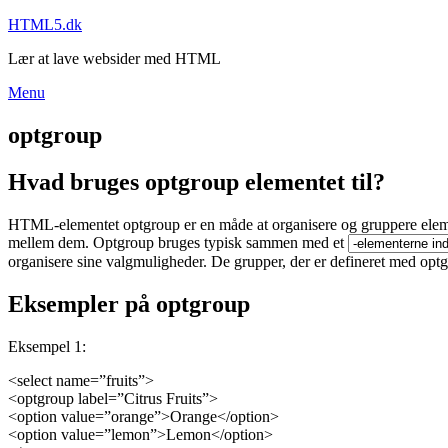
Skip
HTML5.dk
to
Lær at lave websider med HTML
content
Menu
optgroup
Hvad bruges optgroup elementet til?
HTML-elementet optgroup er en måde at organisere og gruppere elemen
mellem dem. Optgroup bruges typisk sammen med et
organisere sine valgmuligheder. De grupper, der er defineret med op
Eksempler på optgroup
Eksempel 1:
<select name=”fruits”>
<optgroup label=”Citrus Fruits”>
<option value=”orange”>Orange</option>
<option value=”lemon”>Lemon</option>