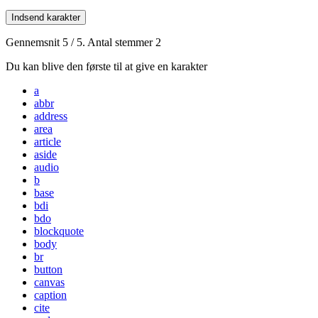
Indsend karakter
Gennemsnit
5
/ 5. Antal stemmer
2
Du kan blive den første til at give en karakter
a
abbr
address
area
article
aside
audio
b
base
bdi
bdo
blockquote
body
br
button
canvas
caption
cite