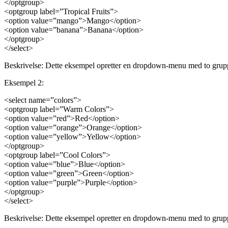
</optgroup>
<optgroup label=”Tropical Fruits”>
<option value=”mango”>Mango</option>
<option value=”banana”>Banana</option>
</optgroup>
</select>
Beskrivelse: Dette eksempel opretter en dropdown-menu med to grupper
Eksempel 2:
<select name=”colors”>
<optgroup label=”Warm Colors”>
<option value=”red”>Red</option>
<option value=”orange”>Orange</option>
<option value=”yellow”>Yellow</option>
</optgroup>
<optgroup label=”Cool Colors”>
<option value=”blue”>Blue</option>
<option value=”green”>Green</option>
<option value=”purple”>Purple</option>
</optgroup>
</select>
Beskrivelse: Dette eksempel opretter en dropdown-menu med to grup