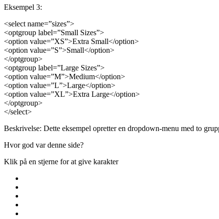
Eksempel 3:
<select name=”sizes”>
<optgroup label=”Small Sizes”>
<option value=”XS”>Extra Small</option>
<option value=”S”>Small</option>
</optgroup>
<optgroup label=”Large Sizes”>
<option value=”M”>Medium</option>
<option value=”L”>Large</option>
<option value=”XL”>Extra Large</option>
</optgroup>
</select>
Beskrivelse: Dette eksempel opretter en dropdown-menu med to gruppe
Hvor god var denne side?
Klik på en stjerne for at give karakter