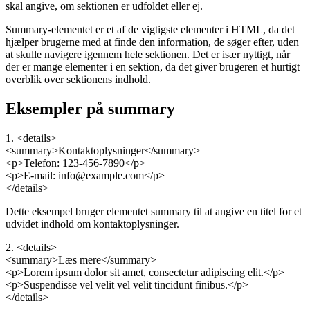
skal angive, om sektionen er udfoldet eller ej.
Summary-elementet er et af de vigtigste elementer i HTML, da det
hjælper brugerne med at finde den information, de søger efter, uden
at skulle navigere igennem hele sektionen. Det er især nyttigt, når
der er mange elementer i en sektion, da det giver brugeren et hurtigt
overblik over sektionens indhold.
Eksempler på summary
1. <details>
<summary>Kontaktoplysninger</summary>
<p>Telefon: 123-456-7890</p>
<p>E-mail: info@example.com</p>
</details>
Dette eksempel bruger elementet summary til at angive en titel for et
udvidet indhold om kontaktoplysninger.
2. <details>
<summary>Læs mere</summary>
<p>Lorem ipsum dolor sit amet, consectetur adipiscing elit.</p>
<p>Suspendisse vel velit vel velit tincidunt finibus.</p>
</details>