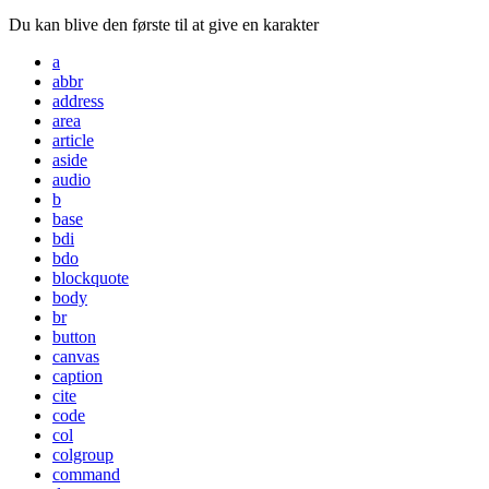
Du kan blive den første til at give en karakter
a
abbr
address
area
article
aside
audio
b
base
bdi
bdo
blockquote
body
br
button
canvas
caption
cite
code
col
colgroup
command