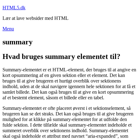
Skip
HTML5.dk
to
Lær at lave websider med HTML
content
Menu
summary
Hvad bruges summary elementet til?
Summary-elementet er et HTML-element, der bruges til at angive en
kort opsummering af en given sektion eller et element. Det kan
bruges til at give brugeren et hurtigt overblik over sektionens
indhold, uden at de skal navigere igennem hele sektionen for at få et
samlet billede. Det kan også bruges til at give en kort opsummering
af et bestemt element, såsom et billede eller en tabel.
Summary-elementet er ofte placeret øverst i et sektionselement, så
brugeren kan se det straks. Det kan også bruges til at give brugeren
mulighed for at klikke på summary-elementet for at udfolde den
fulde sektion. I dette tilfælde skal summary-elementet indeholde et
summeret overblik over sektionens indhold. Summary-elementet
skal også indeholde et attribut med navnet “aria-expanded”, som